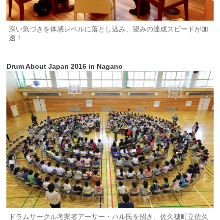
深い気づきを体感レベルに落とし込み、望みの達成スピードが加
速！
Drum About Japan 2016 in Nagano
ドラムサークル考案者アーサー・ハル氏を招き、佐久穂町立佐久