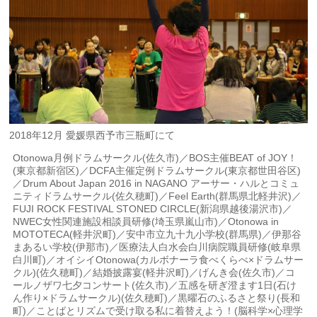
2018年12月 愛媛県西予市三瓶町にて
Otonowa月例ドラムサークル(佐久市)／BOS主催BEAT of JOY！
(東京都新宿区)／DCFA主催定例ドラムサークル(東京都世田谷区)
／Drum About Japan 2016 in NAGANO アーサー・ハルとコミュ
ニティドラムサークル(佐久穂町)／Feel Earth(群馬県北軽井沢)／
FUJI ROCK FESTIVAL STONED CIRCLE(新潟県越後湯沢市)／
NWEC女性関連施設相談員研修(埼玉県嵐山市)／Otonowa in
MOTOTECA(軽井沢町)／安中市立九十九小学校(群馬県)／伊那谷
まあるい学校(伊那市)／医療法人白水会白川病院職員研修(岐阜県
白川町)／オイシイOtonowa(カルボナーラ食べくらべ×ドラムサー
クル)(佐久穂町)／結婚披露宴(軽井沢町)／げんき会(佐久市)／コ
ールノザワ七夕コンサート(佐久市)／五感を研ぎ澄ます1日(石け
ん作り×ドラムサークル)(佐久穂町)／黒曜石のふるさと祭り(長和
町)／ことばとリズムで受け取る私に着替えよう！(脳科学×心理学