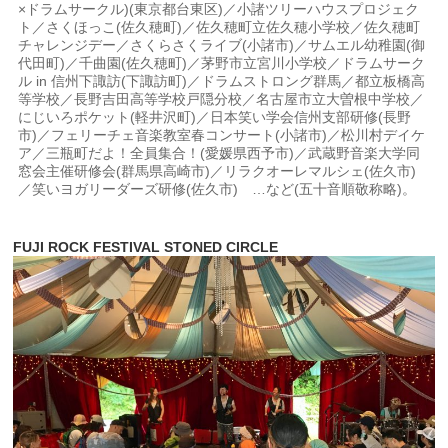
×ドラムサークル)(東京都台東区)／小諸ツリーハウスプロジェク
ト／さくほっこ(佐久穂町)／佐久穂町立佐久穂小学校／佐久穂町
チャレンジデー／さくらさくライブ(小諸市)／サムエル幼稚園(御
代田町)／千曲園(佐久穂町)／茅野市立宮川小学校／ドラムサーク
ル in 信州下諏訪(下諏訪町)／ドラムストロング群馬／都立板橋高
等学校／長野吉田高等学校戸隠分校／名古屋市立大曽根中学校／
にじいろポケット(軽井沢町)／日本笑い学会信州支部研修(長野
市)／フェリーチェ音楽教室春コンサート(小諸市)／松川村デイケ
ア／三瓶町だよ！全員集合！(愛媛県西予市)／武蔵野音楽大学同
窓会主催研修会(群馬県高崎市)／リラクオーレマルシェ(佐久市)
／笑いヨガリーダーズ研修(佐久市) …など(五十音順敬称略)。
FUJI ROCK FESTIVAL STONED CIRCLE