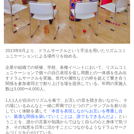
2013年8月より、ドラムサークルという手法を用いたリズムコミ
ュニケーションによる場作りを始める。
企業や組織での研修、学校、各種イベントにおいて、リズムコミ
ュニケーションで個々の自己表現を促し周囲との一体感を生み出
すドラムサークルを実施。世代や属性などの枠を超えて響き合う
関係を参加者同士で創り上げる場を提供している。年間の実施人
数は3,000〜4,000人。
1人1人が自分のリズムを奏で、お互いの音を聴き合いながら、そ
の場にいるみんなと一緒に即興でひとつのアンサンブルを創り出
していく体験を通して
「本音を表現しながらお互いを尊重し合
い、最適な関係を築いていくことは、誰でもできるんだよ」
とい
うことを、誰かの言葉や知識からではなく自らの心と身体で気づ
き、その知恵を日常に活かすことにつながるようなドラムサーク
ルづくりを心がけている。