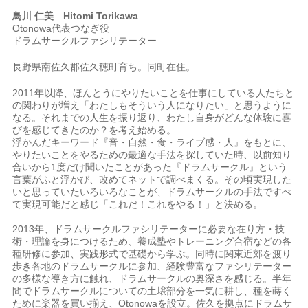
鳥川 仁美 Hitomi Torikawa
Otonowa代表つなぎ役
ドラムサークルファシリテーター
長野県南佐久郡佐久穂町育ち。同町在住。
2011年以降、ほんとうにやりたいことを仕事にしている人たちと
の関わりが増え「わたしもそういう人になりたい」と思うように
なる。それまでの人生を振り返り、わたし自身がどんな体験に喜
びを感じてきたのか？を考え始める。
浮かんだキーワード『音・自然・食・ライブ感・人』をもとに、
やりたいことをやるための最適な手法を探していた時、以前知り
合いから1度だけ聞いたことがあった『ドラムサークル』という
言葉がふと浮かび、改めてネットで調べまくる。その頃実現した
いと思っていたいろいろなことが、ドラムサークルの手法ですべ
て実現可能だと感じ「これだ！これをやる！」と決める。
2013年、ドラムサークルファシリテーターに必要な在り方・技
術・理論を身につけるため、養成塾やトレーニング合宿などの各
種研修に参加、実践形式で基礎から学ぶ。同時に関東近郊を渡り
歩き各地のドラムサークルに参加、経験豊富なファシリテーター
の多様な導き方に触れ、ドラムサークルの奥深さを感じる。半年
間でドラムサークルについての土壌部分を一気に耕し、種を蒔く
ために楽器を買い揃え、Otonowaを設立。佐久を拠点にドラムサ