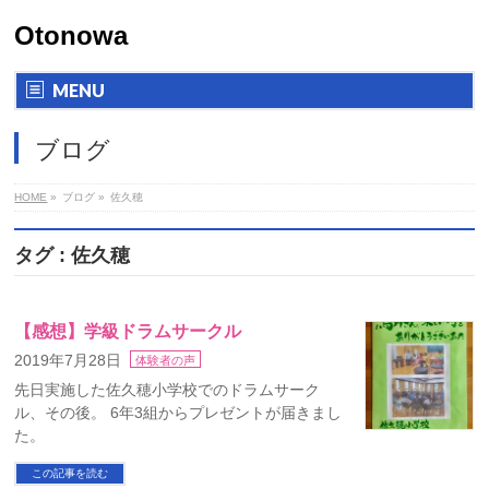
Otonowa
MENU
ブログ
HOME
»
ブログ
»
佐久穂
タグ : 佐久穂
【感想】学級ドラムサークル
2019年7月28日
体験者の声
先日実施した佐久穂小学校でのドラムサーク
ル、その後。 6年3組からプレゼントが届きまし
た。
この記事を読む