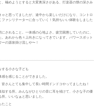
と、極めようとすると大変奥深さがある、打楽器の懐の深さみ
きゃと思ってましたが、途中から楽しいだけになり、コントロ
くファシリテーターに合っていく！気持ちいい体験をしました
切にされること。一体感の心地よさ。疲労困憊していたのに、
た。あれから色々上向きになってきています。パワースポット
ワーの源泉掛け流しや〜！
をする小さな子ども
体感を感じることができました。
、皆さんとても集中して長い時間ドンドコやってましたね！
真似する所。みんながひとりの音に耳を傾けて、小さな子の優
る所。いいなぁと思いました。
ったこと