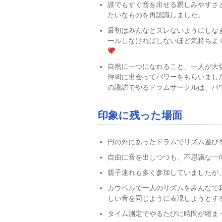
誰でもすぐ音を出せる親しみやすさ
たいなものを再認識しました。
最初はみんなとズレないようにしな
ールしなければしないほど気持ちよ
自然に一つになれること、一人が大
仲間に出会ってパワーをもらいまし
の諏訪でやるドラムサークルは、パ
印象に残った場面
円の外にあったドラムでリズム遊び
自由に音を出しつつも、不思議な一
親子連れも多く参加していましたが
カウベルで一人のリズムをみんなで
しい音を同じように表現しようとす
タイム測定でやるたびに時間が縮ま