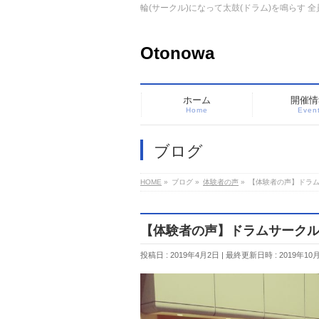
輪(サークル)になって太鼓(ドラム)を鳴らす
Otonowa
ホーム
開催情
Home
Even
ブログ
HOME
»
ブログ
»
体験者の声
»
【体験者の声】ドラムサ
【体験者の声】ドラムサークル 
投稿日 : 2019年4月2日
最終更新日時 : 2019年10