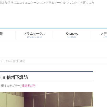
 全員参加型リズムコミュニケーション ドラムサークルでつながりを育てよう
報
ドラムサークル
Otonowa
メデ
t
Drum Circle
Profile
In
ークル in 信州下諏訪
in 信州下諏訪
月3日
カテゴリー :
体験者の声