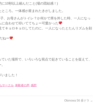
に10秒以上縮んだこと(場の団結感！)
たところ。一体感が産まれたきがしました。
の子、お母さんがトイレ？か何かで席を外した時、一人になっ
ムに合わせて叩いててちょー可愛かった
見てキョロキョロしてたのに、一人になったとたんリズムを刻
だねー
っていた場所で、いろいろな視点で起きていることを捉えて、
ー。
ざいました！
ムサークル
,
体験者の声
,
感想
Otonowa 56 昼ドラ
→