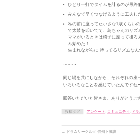
ひとり一打でタイムを計るのが最終的
みんなで早くつなげるように工夫し
私の前に座ってた小さな1歳くらい
て太鼓を叩いてて、鳥ちゃんのリズ
ママがいるときは椅子に座って後ろ
み始めた！
生まれながらに 持ってるリズムなん
………
同じ場を共にしながら、それぞれの座
いろいろなことを感じていたんですね
回答いただいた皆さま、ありがとうご
投稿タグ
アンケート
,
コミュニティ
,
ドラ
←
ドラムサークル in 信州下諏訪