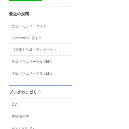
最近の投稿
にじいろティータイム
Otonowa 61 昼ドラ
【感想】学級ドラムサークル
学級ドラムサークル 2日目
学級ドラムサークル 1日目
ブログカテゴリー
DC
体験者の声
暮らしのリズム