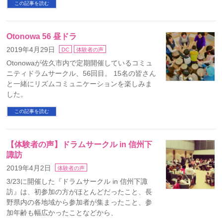
この記事を読む
Otonowa 56 昼ドラ
2019年4月29日
DC
体験者の声
Otonowaが佐久市内で定期開催しているコミュ
ニティドラムサークル、56回目。 15名の皆さん
と一緒にリズムコミュニケーションを楽しみま
した。
この記事を読む
【体験者の声】ドラムサークル in 信州下
諏訪
2019年4月2日
体験者の声
3/23に開催した『ドラムサークル in 信州下諏
訪』は、初参加の方がほとんどだったこと、長
野県内の各地域から参加者が集まったこと、参
加年齢も幅広かったことなどから、